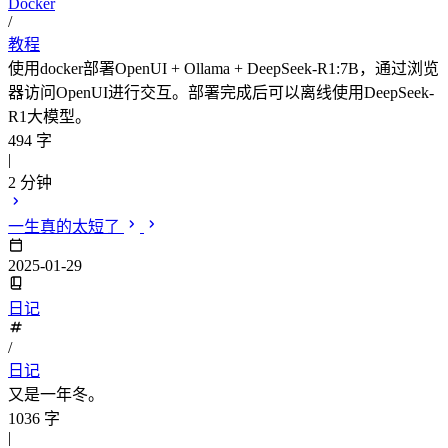
Docker
/
教程
使用docker部署OpenUI + Ollama + DeepSeek-R1:7B，通过浏览
器访问OpenUI进行交互。部署完成后可以离线使用DeepSeek-
R1大模型。
494 字
|
2 分钟
一生真的太短了
2025-01-29
日记
/
日记
又是一年冬。
1036 字
|