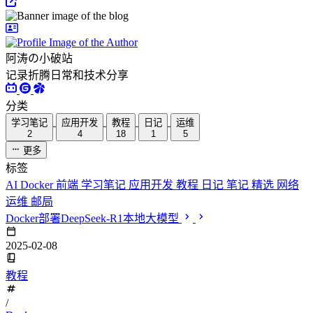
阿涛の小破站
记录折腾日常和技术分享
分类
学习笔记
应用开发
教程
日记
运维
2
4
18
1
5
更多
标签
AI
Docker
前端
学习笔记
应用开发
教程
日记
笔记
精选
网络
运维
邮局
Docker部署DeepSeek-R1本地大模型
2025-02-08
教程
/