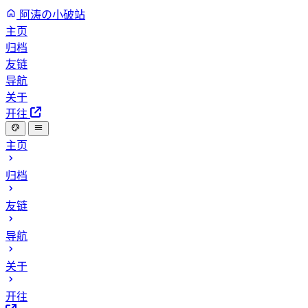
阿涛の小破站
主页
归档
友链
导航
关于
开往
主页
归档
友链
导航
关于
开往