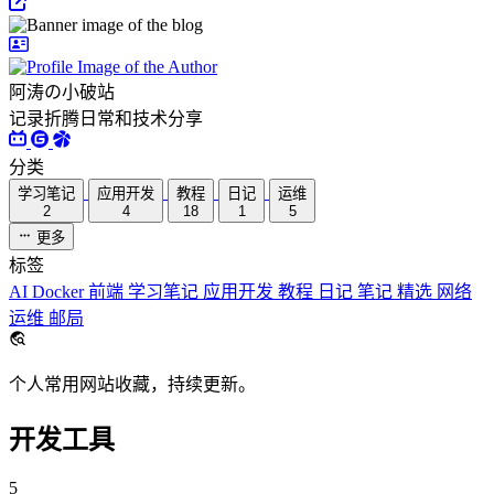
阿涛の小破站
记录折腾日常和技术分享
分类
学习笔记
应用开发
教程
日记
运维
2
4
18
1
5
更多
标签
AI
Docker
前端
学习笔记
应用开发
教程
日记
笔记
精选
网络
运维
邮局
个人常用网站收藏，持续更新。
开发工具
5