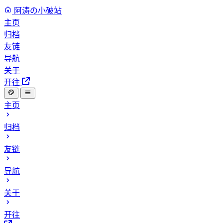
阿涛の小破站
主页
归档
友链
导航
关于
开往
主页
归档
友链
导航
关于
开往