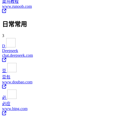
菜鸟教程
www.runoob.com
日常常用
3
D
Deepseek
chat.deepseek.com
豆
豆包
www.doubao.com
必
必应
www.bing.com