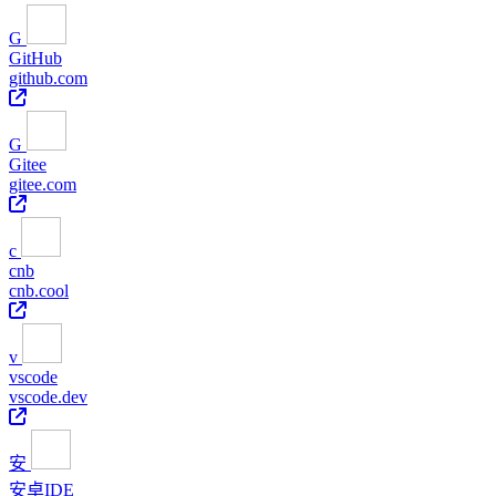
G
GitHub
github.com
G
Gitee
gitee.com
c
cnb
cnb.cool
v
vscode
vscode.dev
安
安卓IDE