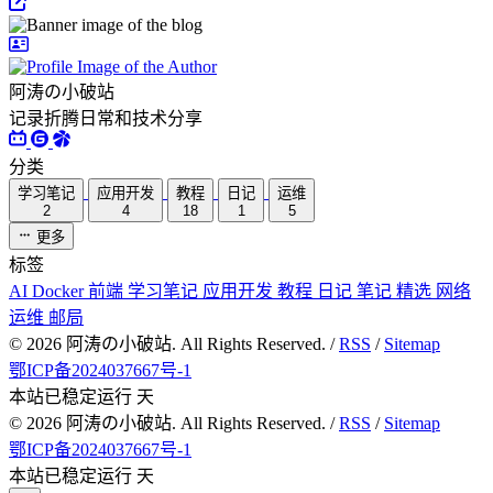
阿涛の小破站
记录折腾日常和技术分享
分类
学习笔记
应用开发
教程
日记
运维
2
4
18
1
5
更多
标签
AI
Docker
前端
学习笔记
应用开发
教程
日记
笔记
精选
网络
运维
邮局
©
2026
阿涛の小破站. All Rights Reserved. /
RSS
/
Sitemap
鄂ICP备2024037667号-1
本站已稳定运行
天
©
2026
阿涛の小破站. All Rights Reserved. /
RSS
/
Sitemap
鄂ICP备2024037667号-1
本站已稳定运行
天