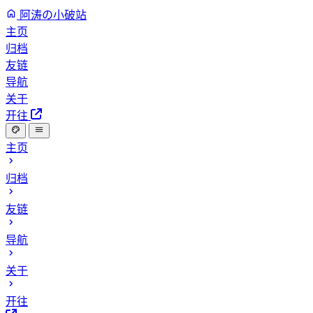
阿涛の小破站
主页
归档
友链
导航
关于
开往
主页
归档
友链
导航
关于
开往