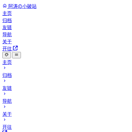
阿涛の小破站
主页
归档
友链
导航
关于
开往
主页
归档
友链
导航
关于
开往