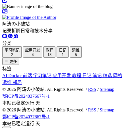
阿涛の小破站
记录折腾日常和技术分享
分类
学习笔记
应用开发
教程
日记
运维
2
4
18
1
5
更多
标签
AI
Docker
前端
学习笔记
应用开发
教程
日记
笔记
精选
网络
运维
邮局
©
2026
阿涛の小破站. All Rights Reserved. /
RSS
/
Sitemap
鄂ICP备2024037667号-1
本站已稳定运行
天
©
2026
阿涛の小破站. All Rights Reserved. /
RSS
/
Sitemap
鄂ICP备2024037667号-1
本站已稳定运行
天