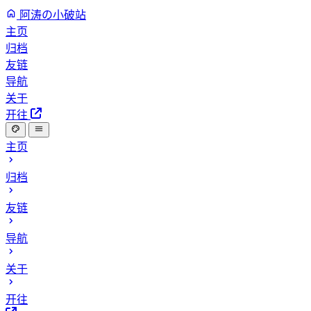
阿涛の小破站
主页
归档
友链
导航
关于
开往
主页
归档
友链
导航
关于
开往