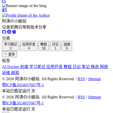
阿涛の小破站
记录折腾日常和技术分享
分类
学习笔记
应用开发
教程
日记
运维
2
4
18
1
5
更多
标签
AI
Docker
前端
学习笔记
应用开发
教程
日记
笔记
精选
网络
运维
邮局
©
2026
阿涛の小破站. All Rights Reserved. /
RSS
/
Sitemap
鄂ICP备2024037667号-1
本站已稳定运行
天
©
2026
阿涛の小破站. All Rights Reserved. /
RSS
/
Sitemap
鄂ICP备2024037667号-1
本站已稳定运行
天