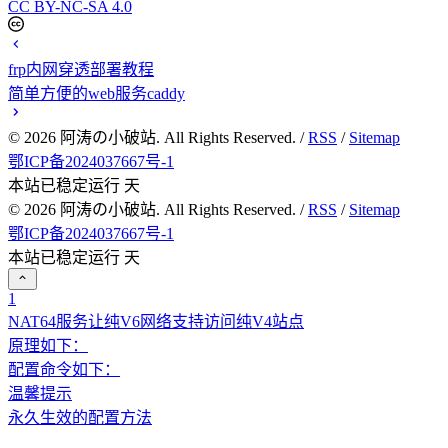
CC BY-NC-SA 4.0
frp内网穿透部署教程
简单方便的web服务caddy
©
2026
阿涛の小破站. All Rights Reserved. /
RSS
/
Sitemap
鄂ICP备2024037667号-1
本站已稳定运行
天
©
2026
阿涛の小破站. All Rights Reserved. /
RSS
/
Sitemap
鄂ICP备2024037667号-1
本站已稳定运行
天
1
NAT64服务让纯V6网络支持访问纯V4站点
原理如下：
配置命令如下：
温馨提示
永久生效的配置方法