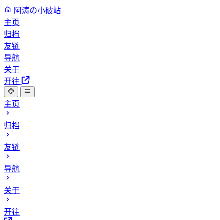
阿涛の小破站
主页
归档
友链
导航
关于
开往
主页
归档
友链
导航
关于
开往