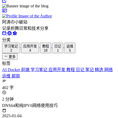
阿涛の小破站
记录折腾日常和技术分享
分类
学习笔记
应用开发
教程
日记
运维
2
4
18
1
5
更多
标签
AI
Docker
前端
学习笔记
应用开发
教程
日记
笔记
精选
网络
运维
邮局
402 字
2 分钟
DNS64和纯IPV6网络使用技巧
2025-01-04