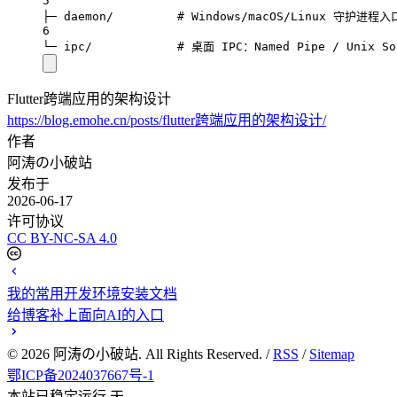
5
├─ daemon/         # Windows/macOS/Linux 守护进程入
6
└─ ipc/            # 桌面 IPC：Named Pipe / Unix So
Flutter跨端应用的架构设计
https://blog.emohe.cn/posts/flutter跨端应用的架构设计/
作者
阿涛の小破站
发布于
2026-06-17
许可协议
CC BY-NC-SA 4.0
我的常用开发环境安装文档
给博客补上面向AI的入口
©
2026
阿涛の小破站. All Rights Reserved. /
RSS
/
Sitemap
鄂ICP备2024037667号-1
本站已稳定运行
天