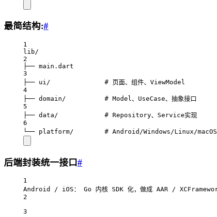
最简结构:
#
1
lib/
2
├── main.dart
3
├── ui/              # 页面、组件、ViewModel
4
├── domain/          # Model、UseCase、抽象接口
5
├── data/            # Repository、Service实现
6
└── platform/        # Android/Windows/Linux/mac
后端封装统一接口
#
1
Android / iOS： Go 内核 SDK 化，做成 AAR / XCFramewo
2
3