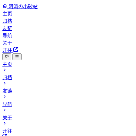
阿涛の小破站
主页
归档
友链
导航
关于
开往
主页
归档
友链
导航
关于
开往