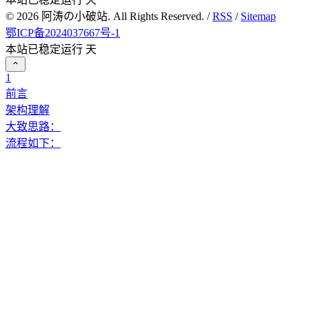
©
2026
阿涛の小破站. All Rights Reserved. /
RSS
/
Sitemap
鄂ICP备2024037667号-1
本站已稳定运行
天
1
前言
架构理解
大致思路：
流程如下：