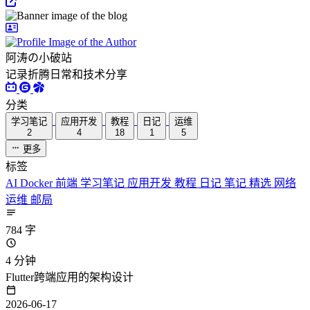
阿涛の小破站
记录折腾日常和技术分享
分类
学习笔记
应用开发
教程
日记
运维
2
4
18
1
5
更多
标签
AI
Docker
前端
学习笔记
应用开发
教程
日记
笔记
精选
网络
运维
邮局
784 字
4 分钟
Flutter跨端应用的架构设计
2026-06-17