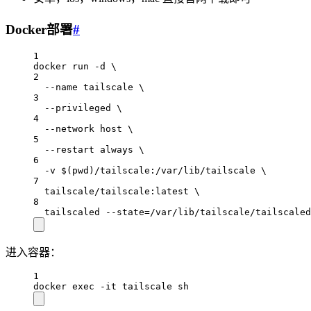
Docker部署
#
1
docker run -d \
2
--name tailscale \
3
--privileged \
4
--network host \
5
--restart always \
6
-v $(pwd)/tailscale:/var/lib/tailscale \
7
tailscale/tailscale:latest \
8
tailscaled --state=/var/lib/tailscale/tailscaled
进入容器：
1
docker exec -it tailscale sh