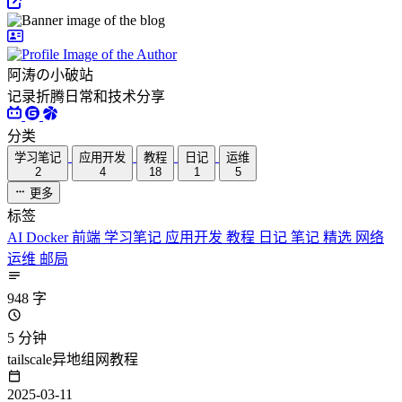
阿涛の小破站
记录折腾日常和技术分享
分类
学习笔记
应用开发
教程
日记
运维
2
4
18
1
5
更多
标签
AI
Docker
前端
学习笔记
应用开发
教程
日记
笔记
精选
网络
运维
邮局
948 字
5 分钟
tailscale异地组网教程
2025-03-11