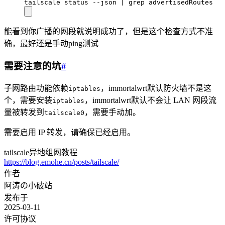
tailscale status --json | grep advertisedRoutes
能看到你广播的网段就说明成功了，但是这个检查方式不准
确，最好还是手动ping测试
需要注意的坑
#
子网路由功能依赖
，immortalwrt默认防火墙不是这
iptables
个，需要安装
，immortalwrt默认不会让 LAN 网段流
iptables
量被转发到
，需要手动加。
tailscale0
需要启用 IP 转发，请确保已经启用。
tailscale异地组网教程
https://blog.emohe.cn/posts/tailscale/
作者
阿涛の小破站
发布于
2025-03-11
许可协议