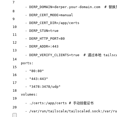
7
- DERP_DOMAIN=derper.your-domain.com  # 
8
- DERP_CERT_MODE=manual
9
- DERP_CERT_DIR=/app/certs
10
- DERP_STUN=true
11
- DERP_HTTP_PORT=80
12
- DERP_ADDR=:443
13
- DERP_VERIFY_CLIENTS=true  # 通过本地 tai
14
ports:
15
- "80:80"
16
- "443:443"
17
- "3478:3478/udp"
18
volumes:
19
- ./certs:/app/certs # 手动挂载证书
20
- /var/run/tailscale/tailscaled.sock:/var/ru