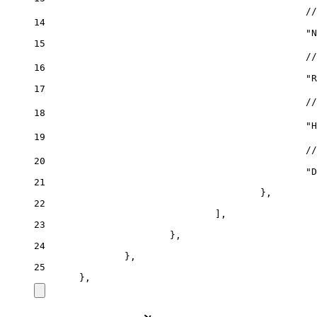
/
14
"N
15
/
16
"R
17
/
18
"
19
/
20
"D
21
},
22
],
23
},
24
},
25
},