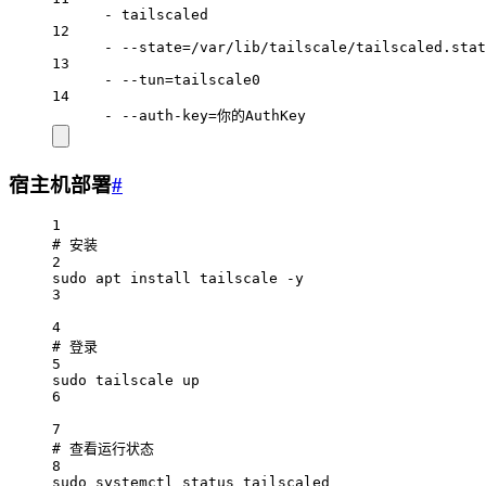
- tailscaled
12
- --state=/var/lib/tailscale/tailscaled.stat
13
- --tun=tailscale0
14
- --auth-key=你的AuthKey
宿主机部署
#
1
# 安装
2
sudo apt install tailscale -y
3
4
# 登录
5
sudo tailscale up
6
7
# 查看运行状态
8
sudo systemctl status tailscaled