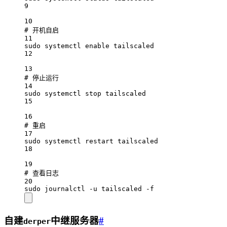
9
10
# 开机自启
11
sudo systemctl enable tailscaled
12
13
# 停止运行
14
sudo systemctl stop tailscaled
15
16
# 重启
17
sudo systemctl restart tailscaled
18
19
# 查看日志
20
sudo journalctl -u tailscaled -f
自建
中继服务器
#
derper