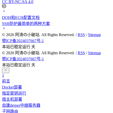
CC BY-NC-SA 4.0
DOH和ECH配置文档
SSH防护最简单的两种方案
©
2026
阿涛の小破站. All Rights Reserved. /
RSS
/
Sitemap
鄂ICP备2024037667号-1
本站已稳定运行
天
©
2026
阿涛の小破站. All Rights Reserved. /
RSS
/
Sitemap
鄂ICP备2024037667号-1
本站已稳定运行
天
1
前言
Docker部署
指定密钥运行
宿主机部署
自建derper中继服务器
子网路由