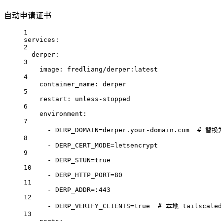
自动申请证书
1
services:
2
derper:
3
image: fredliang/derper:latest
4
container_name: derper
5
restart: unless-stopped
6
environment:
7
- DERP_DOMAIN=derper.your-domain.com  # 
8
- DERP_CERT_MODE=letsencrypt
9
- DERP_STUN=true
10
- DERP_HTTP_PORT=80
11
- DERP_ADDR=:443
12
- DERP_VERIFY_CLIENTS=true  # 本地 tail
13