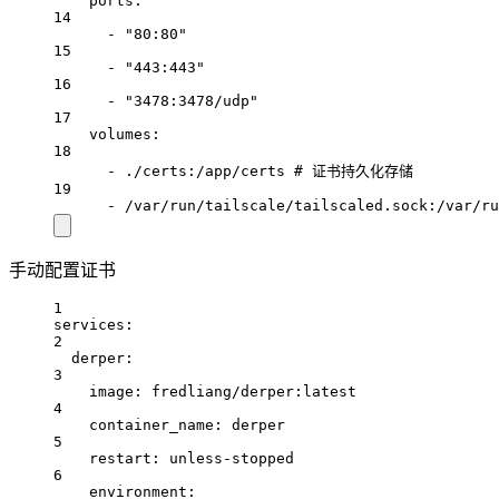
ports:
14
- "80:80"
15
- "443:443"
16
- "3478:3478/udp"
17
volumes:
18
- ./certs:/app/certs # 证书持久化存储
19
- /var/run/tailscale/tailscaled.sock:/var/ru
手动配置证书
1
services:
2
derper:
3
image: fredliang/derper:latest
4
container_name: derper
5
restart: unless-stopped
6
environment: