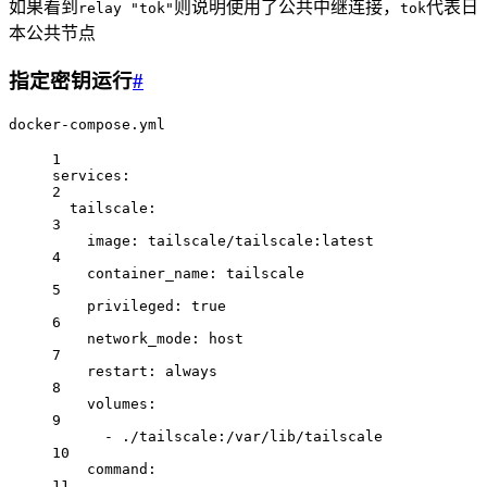
如果看到
则说明使用了公共中继连接，
代表日
relay "tok"
tok
本公共节点
指定密钥运行
#
docker-compose.yml
1
services:
2
tailscale:
3
image: tailscale/tailscale:latest
4
container_name: tailscale
5
privileged: true
6
network_mode: host
7
restart: always
8
volumes:
9
- ./tailscale:/var/lib/tailscale
10
command:
11