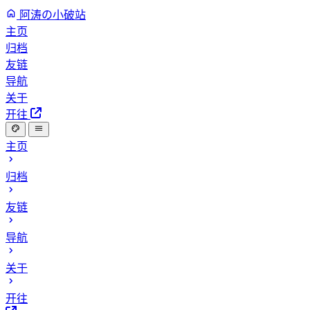
阿涛の小破站
主页
归档
友链
导航
关于
开往
主页
归档
友链
导航
关于
开往