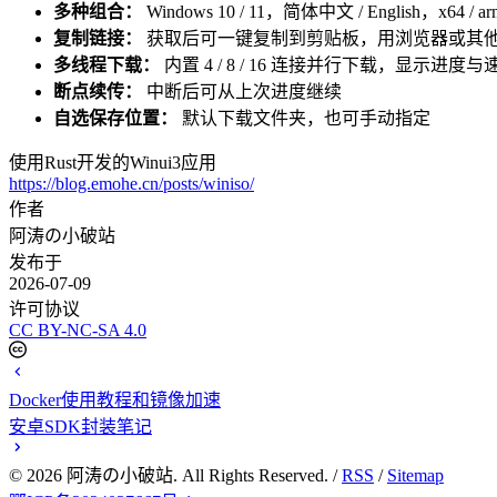
多种组合：
Windows 10 / 11，简体中文 / English，x64 / ar
复制链接：
获取后可一键复制到剪贴板，用浏览器或其
多线程下载：
内置 4 / 8 / 16 连接并行下载，显示进度与
断点续传：
中断后可从上次进度继续
自选保存位置：
默认下载文件夹，也可手动指定
使用Rust开发的Winui3应用
https://blog.emohe.cn/posts/winiso/
作者
阿涛の小破站
发布于
2026-07-09
许可协议
CC BY-NC-SA 4.0
Docker使用教程和镜像加速
安卓SDK封装笔记
©
2026
阿涛の小破站. All Rights Reserved. /
RSS
/
Sitemap