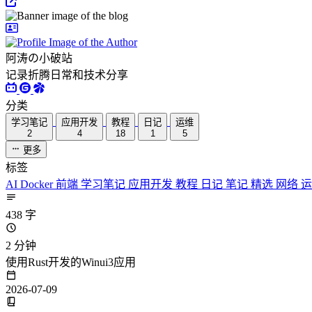
阿涛の小破站
记录折腾日常和技术分享
分类
学习笔记
应用开发
教程
日记
运维
2
4
18
1
5
更多
标签
AI
Docker
前端
学习笔记
应用开发
教程
日记
笔记
精选
网络
438 字
2 分钟
使用Rust开发的Winui3应用
2026-07-09