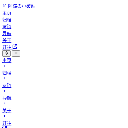
阿涛の小破站
主页
归档
友链
导航
关于
开往
主页
归档
友链
导航
关于
开往